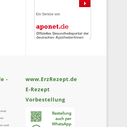
Ein Service von
e -
www.ErzRezept.de
E-Rezept
Vorbestellung
ional
rer
en und