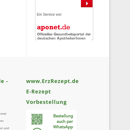
Ein Service von
e -
www.ErzRezept.de
E-Rezept
Vorbestellung
ional
rer
en und