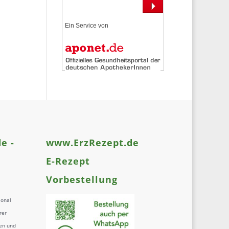
Ein Service von
e -
www.ErzRezept.de
E-Rezept
Vorbestellung
ional
rer
en und