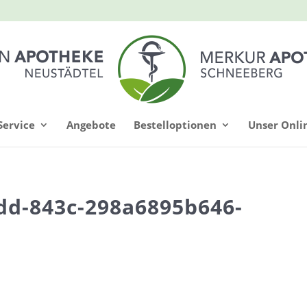
Service
Angebote
Bestelloptionen
Unser Onli
dd-843c-298a6895b646-