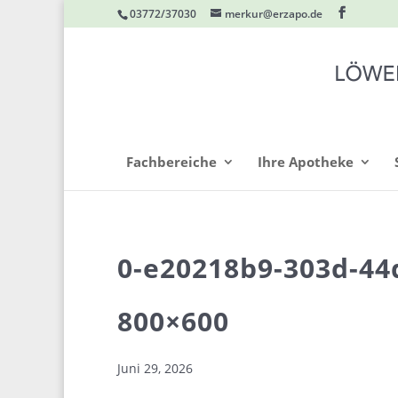
03772/37030
merkur@erzapo.de
Fachbereiche
Ihre Apotheke
0-e20218b9-303d-44
800×600
Juni 29, 2026