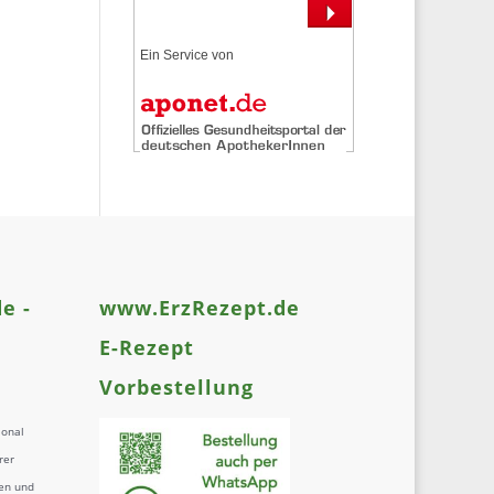
Ein Service von
e -
www.ErzRezept.de
E-Rezept
Vorbestellung
ional
rer
en und