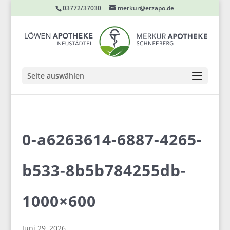
03772/37030
merkur@erzapo.de
Seite auswählen
0-a6263614-6887-4265-
b533-8b5b784255db-
1000×600
Juni 29, 2026